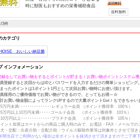
時に獣医もおすすめの栄養補助食品
送料無料
/3件
のカテゴリ
CHOISE おいしい納豆菌
プ インフォメーション
登録をしてお買い物をするとポイントが貯まる！お買い物ポイントシステム導
会員登録すると次回からはIDとパスワードを入力するだけの簡単ショッピング
まったポイントは1ポイント1円として次回お買い物時にお使い頂けます。
員様用のご優待価格でお買い物ができるので、とってもお得～☆
お買い物金額によってランクUPするので大量ポイントGet！もできちゃい
未満･･･････････････レギュラー会員 （ポイント獲得率 100％）
以上10万円未満･････ゴールド会員 （ポイント獲得率 103％）
円以上･･････････････プラチナ会員 （ポイント獲得率 105％）
ント加算はカートからの商品ご購入時のみで、お電話・FAX・メールでの
交配・出産介助・交配介助・ウイルス駆除作業等は対象外とさせて頂き
当店でご利用がない場合は全ポイントを抹消させて頂きますのでご了承下