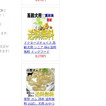
！
CK！
！！
）
きます。
ドクターズチョイス 高
注文や
齢犬用 シニア 6kg 送料
きます）
無料 ドッグフード
9,279円
骨型 ガム 28本 送料無
料 お試し 犬用 おやつ