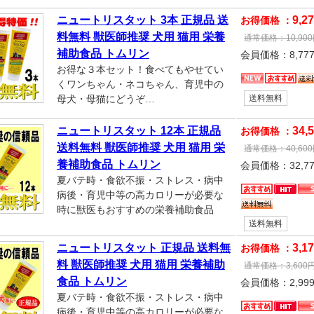
ニュートリスタット 3本 正規品 送
9,2
お得価格 ：
料無料 獣医師推奨 犬用 猫用 栄養
通常価格：
10,900
補助食品 トムリン
会員価格：
8,77
お得な３本セット！食べてもやせてい
くワンちゃん・ネコちゃん、育児中の
母犬・母猫にどうぞ…
送料無料
ニュートリスタット 12本 正規品
34,
お得価格 ：
送料無料 獣医師推奨 犬用 猫用 栄
通常価格：
40,600
養補助食品 トムリン
会員価格：
32,7
夏バテ時・食欲不振・ストレス・病中
病後・育児中等の高カロリーが必要な
時に獣医もおすすめの栄養補助食品
送料無料
ニュートリスタット 正規品 送料無
3,1
お得価格 ：
料 獣医師推奨 犬用 猫用 栄養補助
通常価格：
3,600
食品 トムリン
会員価格：
2,99
夏バテ時・食欲不振・ストレス・病中
病後・育児中等の高カロリーが必要な