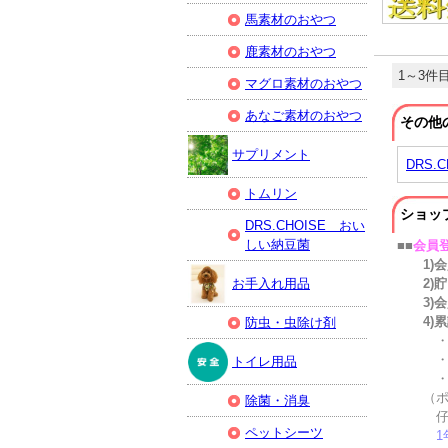
馬素材のおやつ
鹿素材のおやつ
1～3件目
マグロ素材のおやつ
あなご素材のおやつ
その他
サプリメント
DRS.
トムリン
ショッ
DRS.CHOISE おい
しい納豆菌
■■
会員
1)
お手入れ用品
2)貯
3)会
4)累計
防虫・虫除け剤
・5万円
・5万円
トイレ用品
・10万
（ポイ
除菌・消臭
仔犬・
ペットシーツ
1年間