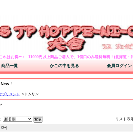
い方もご案内 ドッグフードのドクターズチョイス・ナチュラルチョイス・ドクタープロや
ワ プードル バーニーズマウンテンドッグの子犬をや犬のおやつ・ペットシーツ・首輪
これはお得〜♪ 11000円以上商品ご購入で、1個口のみ送料無料！(北海道
商品一覧
かごの中を見る
会員ログイン
 New !
サプリメント
トムリン
ン
リスト表
：
/3件