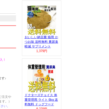
おいしい納豆菌 猫用 か
つお味 送料無料 糞尿臭
軽減 サプリメント
1,379円
入！
。
ます♪
ドクターズチョイス 体
ご注文や
重管理用 ライト 6kg 送
ます。）
料無料 ドッグフード
さい。
9,279円