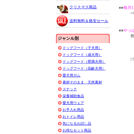
クリスマス商品
■■
毎月1
ベタで
貯まっ
送料無料＆格安セール
■■
やっ
気にな
ジャンル別
但し1
北海道
ドッグフード（子犬用）
（
ドッグフード（成犬用）
(ポイ
ドッグフード（肥満犬用）
仔犬・
ドッグフード（高齢犬用）
愛犬用ガム
素材そのまま 天然素材
スナック
栄養補助食品
愛犬用ウェア
お手入れ用品
おトイレ用品
気になるお試し品
お得なセット商品