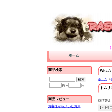
バイオチャレンジが口コミが安い販売店。使
大阪のブリーダーよりダックスフンド チワ
【
ホーム
商品検索
What’s
ホーム
円～
円
トムリ
商品レビュー
並び替え
お客様から頂いたお声
1～3件目