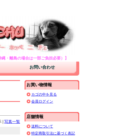
アークナチュラルズのサプリメントを格安通販
・シャンプー・リンス等ペット用品を激安販売
・沖縄・離島の場合は一部ご負担必要）】
お問い合わせ
お買い物情報
カゴの中を見る
会員ログイン
店舗情報
示
|
写真一覧
送料について
特定商取引法に基づく表記