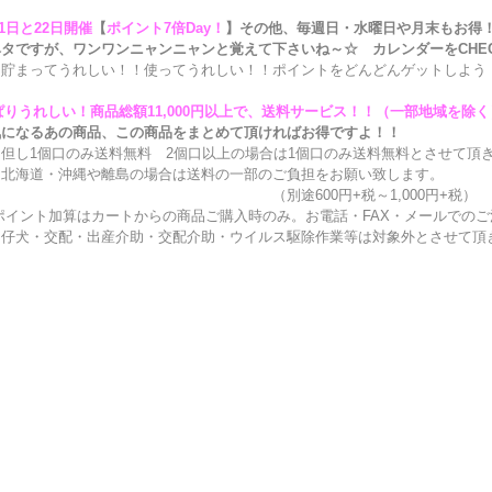
1日と22日開催
【
ポイント7倍Day！
】
その他、毎週日・水曜日や月末もお得
すが、ワンワンニャンニャンと覚えて下さいね～☆ カレンダーをCHE
てうれしい！！使ってうれしい！！ポイントをどんどんゲットしよう
ぱりうれしい！商品総額11,000円以上で、送料サービス！！（一部地域を除く
るあの商品、この商品をまとめて頂ければお得ですよ！！
個口のみ送料無料 2個口以上の場合は1個口のみ送料無料とさせて頂
・沖縄や離島の場合は送料の一部のご負担をお願い致します。
別途600円+税～1,000円+税）
ント加算はカートからの商品ご購入時のみ。お電話・FAX・メールでのご
交配・出産介助・交配介助・ウイルス駆除作業等は対象外とさせて頂