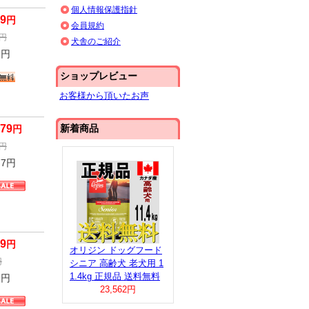
個人情報保護指針
79
円
会員規約
円
犬舎のご紹介
7
円
ショップレビュー
お客様から頂いたお声
579
新着商品
円
円
77
円
79
円
オリジン ドッグフード
円
シニア 高齢犬 老犬用 1
1.4kg 正規品 送料無料
9
円
23,562円