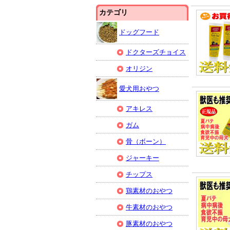
カテゴリ
ドッグフード
ドクターズチョイス
オリジン
愛犬用おやつ
アキレス
ガム
骨（ボーン）
ジャーキー
チップス
鶏素材のおやつ
牛素材のおやつ
豚素材のおやつ