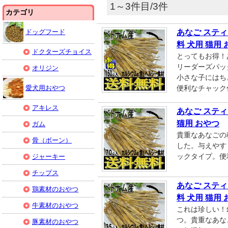
1～3件目/3件
カテゴリ
ドッグフード
あなご スティ
料 犬用 猫用
ドクターズチョイス
とってもお得！
リーダーズパッ
オリジン
小さな子にはち
愛犬用おやつ
便利なチャック
アキレス
あなご スティ
猫用 おやつ
ガム
貴重なあなごの
骨（ボーン）
した。与えやす
ックタイプ。便
ジャーキー
チップス
あなご スティ
鶏素材のおやつ
料 犬用 猫用
牛素材のおやつ
これは珍しい！
つ。貴重なあな
豚素材のおやつ