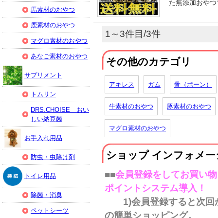
た無添加おやつ
馬素材のおやつ
鹿素材のおやつ
1～3件目/3件
マグロ素材のおやつ
あなご素材のおやつ
その他のカテゴリ
サプリメント
アキレス
ガム
骨（ボーン）
トムリン
牛素材のおやつ
豚素材のおやつ
DRS.CHOISE おい
しい納豆菌
マグロ素材のおやつ
お手入れ用品
ショップ インフォメー
防虫・虫除け剤
■■
会員登録をしてお買い物
トイレ用品
ポイントシステム導入！
除菌・消臭
1)会員登録すると次回
ペットシーツ
の簡単ショッピング。