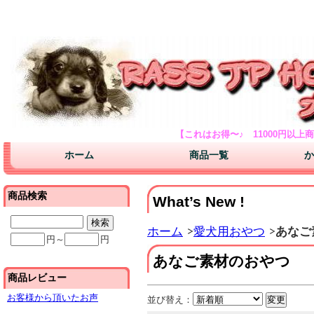
バイオチャレンジが口コミが安い販売店。使い方もご案内 ドッグフードのドクタ
大阪のブリーダーよりダックスフンド チワワ プードル バーニーズマウンテ
【これはお得〜♪ 11000円以
ホーム
商品一覧
か
商品検索
What’s New !
ホーム
愛犬用おやつ
あなご
円～
円
あなご素材のおやつ
商品レビュー
お客様から頂いたお声
並び替え：