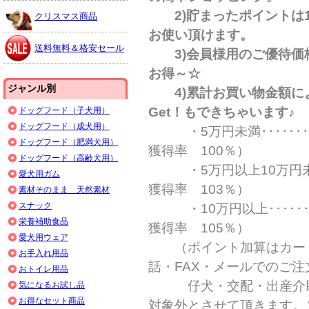
2)貯まったポイントは1
クリスマス商品
お使い頂けます。
送料無料＆格安セール
3)会員様用のご優待価
お得～☆
ジャンル別
4)累計お買い物金額によ
Get！もできちゃいます♪
ドッグフード（子犬用）
ドッグフード（成犬用）
・5万円未満････････
ドッグフード（肥満犬用）
獲得率 100％）
ドッグフード（高齢犬用）
・5万円以上10万円未満
愛犬用ガム
獲得率 103％）
素材そのまま 天然素材
スナック
・10万円以上･･･････
栄養補助食品
獲得率 105％）
愛犬用ウェア
（ポイント加算はカート
お手入れ用品
話・FAX・メールでのご注
おトイレ用品
仔犬・交配・出産介助
気になるお試し品
お得なセット商品
対象外とさせて頂きます。